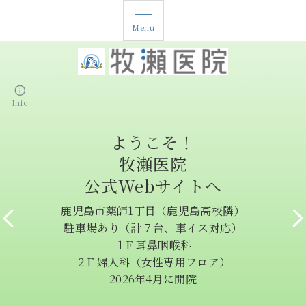
Menu
Info
薬で解決しない
鼻の調子はどうですか？
小学・中学・高校
慢性鼻副鼻腔炎
ようこそ！
「こども」から
【診療科】
充実した
婦人科は
鼻の困り事に
「鼻がつまる」
大学・専門学校
鼻中隔弯曲症
牧瀬医院
「時」を過ごすために
「おとな」まで
耳鼻咽喉科
女性専用フロアで
『日帰り』鼻の手術
「匂いがわからない」
全ての女学生の皆さん
肥厚性鼻炎
公式Webサイトへ
女性特有の困り事
女性の一生に
アレルギー科
診療しています
という選択肢
「頭や顔が痛くなる」
アレルギー性鼻炎
生理のお悩み
寄り添う医療を
ご相談ください
婦人科
鹿児島市薬師1丁目（鹿児島高校隣）
女性医師と
「鼻水が止まらない」
ありませんか？
花粉症
日帰り「内視鏡下鼻副鼻腔手術」
駐車場あり（計７台、車イス対応）
女性スタッフが
産婦人科・女性ヘルスケアの
当院は「予約制」です
最新の手術機器を完備
生理・更年期のお悩み
１F 耳鼻咽喉科
鼻の困りごと、ご相談ください
学校生活、部活、受験など
鼻の機能は
あなたの悩み事に
便利なWeb予約をご利用ください
全身麻酔・局所麻酔とも対応可
デリケートゾーンの違和感
女性専門医が
２F 婦人科（女性専用フロア）
大切な「時」を快適に過ごせるよう
耳鼻咽喉科・アレルギー科の
あなたのQuality of Lifeに
寄り添います
長年、大学や市中の病院で鼻科手術を
電話やLINEでのご連絡もOK
診療を行なっております
困りごとありませんか？
2026年4月に開院
専門医が対応します
サポートします
影響します
行ってきた院長が手術を行います