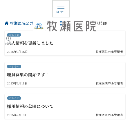
Menu
牧瀬医院公式webサイト
最新情報
臨床検査技師
おしらせ
求人情報を更新しました
Info
2025年9月28日
牧瀬医院Web管理者
おしらせ
職員募集の開始です！
2025年9月11日
牧瀬医院Web管理者
おしらせ
採用情報の公開について
2025年9月10日
牧瀬医院Web管理者